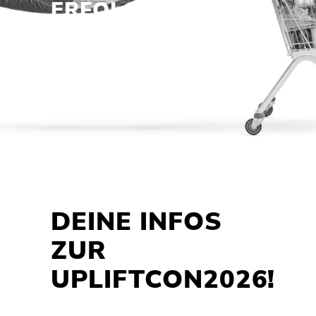
ERFOLG AM POS!
PRAXIS-KONGRESS
für
Shopper Marketing,
Category Management
und
Sales Development
DEINE INFOS
ZUR
UPLIFTCON2026!