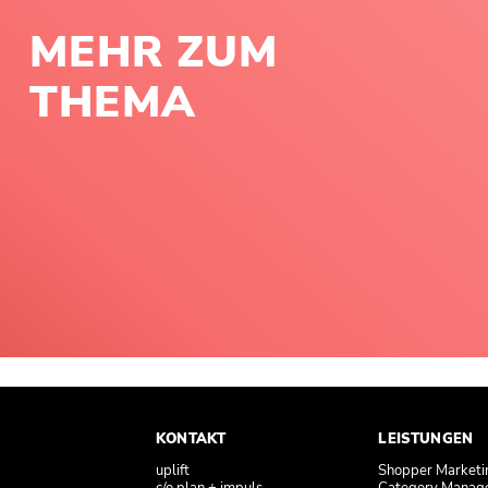
MEHR ZUM
THEMA
KONTAKT
LEISTUNGEN
uplift
Shopper Marketi
c/o plan + impuls
Category Manag