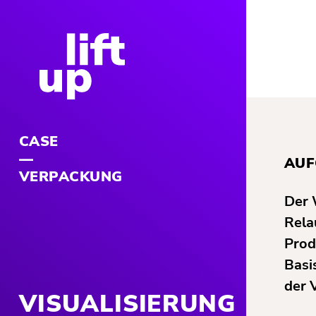
CASE
AUF
VERPACKUNG
Der 
Rela
Prod
Basi
der 
VISUALISIERUNG