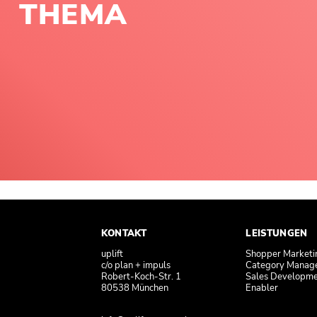
THEMA
KONTAKT
LEISTUNGEN
uplift
Shopper Marketi
c/o plan + impuls
Category Manag
Robert-Koch-Str. 1
Sales Developm
80538 München
Enabler