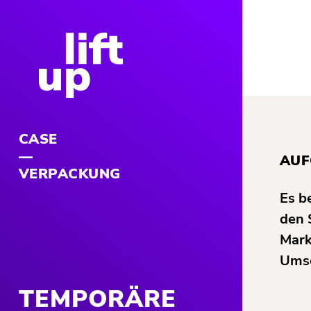
CASE
AUF
VERPACKUNG
Es b
den 
Mark
Umse
TEMPORÄRE