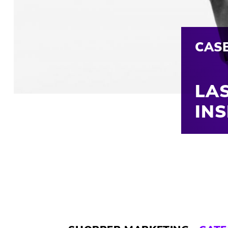
CAS
LA
INS