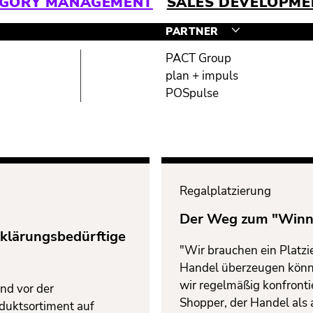
EGORY MANAGEMENT
SALES DEVELOPME
PARTNER
PACT Group
plan + impuls
POSpulse
Regalplatzierung
Der Weg zum "Winn
rklärungsbedürftige
"Wir brauchen ein Platz
Handel überzeugen könne
wir regelmäßig konfronti
nd vor der
Shopper, der Handel als 
oduktsortiment auf