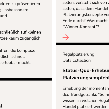
sollen, versteht sich von 
rkten zu präsentieren.
selten, dass dem Handel
g, insbesondere
Platzierungskonzepte vo
 und
Ende durch? Was macht 
"Winner-Konzept"?
chließlich auf kleinen
Store kaum zugänglich
affen, die komplexe
Regalplatzierung
dlich, schnell
Data Collection
l erlebbar macht.
Status-Quo-Erhebu
Platzierungsempfeh
Erhebung der momentane
des Trendgetränks "Some
wissen, in welchen Regal
l
Handel platziert werden 